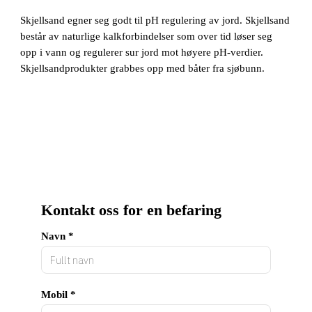
Skjellsand egner seg godt til pH regulering av jord. Skjellsand
består av naturlige kalkforbindelser som over tid løser seg
Mobil *
opp i vann og regulerer sur jord mot høyere pH-verdier.
Skjellsandprodukter grabbes opp med båter fra sjøbunn.
E-post *
Adresse
Kontakt oss for en befaring
Postnummer
Navn *
Poststed
Mobil *